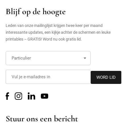
Blijf op de hoogte
Leden van onze mailinglijst krijgen twee keer per maand
interessante updates, een kijkje achter de schermen en leuke
printables – GRATIS! Word nu ook gratis lid.
volg
volg
volg
volg
ons
ons
ons
ons
op
Stuur ons een bericht
op
op
op
youtube
linkedin
instagram
facebook